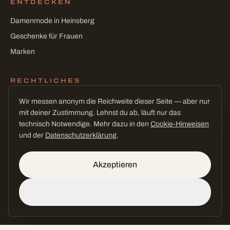
ENTDECKEN
Damenmode in Heinsberg
Geschenke für Frauen
Marken
RECHTLICHES
Impressum
Wir messen anonym die Reichweite dieser Seite — aber nur
mit deiner Zustimmung. Lehnst du ab, läuft nur das
Datenschutz
technisch Notwendige. Mehr dazu in den
Cookie-Hinweisen
Cookies
und der
Datenschutzerklärung
.
Cookie-Einstellungen
Akzeptieren
Nur notwendige
©
2026
CEE! Conceptstore · Claudia L'Habitant
fast wie Urlaub — mitten in Heinsberg