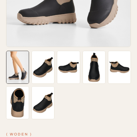
(
WODEN
)