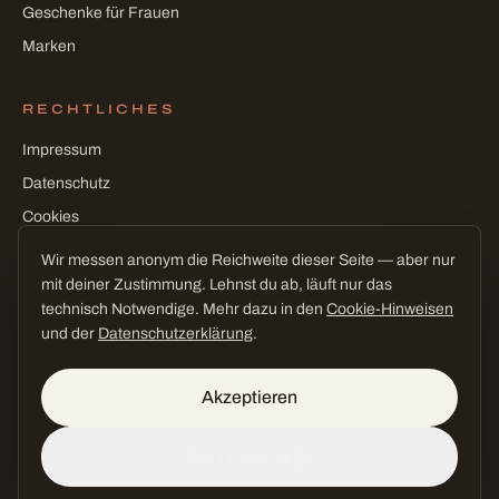
Geschenke für Frauen
Marken
RECHTLICHES
Impressum
Datenschutz
Cookies
Cookie-Einstellungen
Wir messen anonym die Reichweite dieser Seite — aber nur
mit deiner Zustimmung. Lehnst du ab, läuft nur das
technisch Notwendige. Mehr dazu in den
Cookie-Hinweisen
und der
Datenschutzerklärung
.
©
2026
CEE! Conceptstore · Claudia L'Habitant
fast wie Urlaub — mitten in Heinsberg
Akzeptieren
CEE!
Nur notwendige